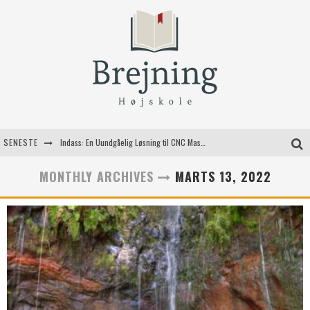
SENESTE
Indass: En Uundgåelig Løsning til CNC Maskiner
Fordele ved at bruge bagestål i dit køkken
MONTHLY ARCHIVES
MARTS 13, 2022
Kvalitetshåndværk til dit næste byggeprojekt
Valg af jagtgeværer til den moderne jæger