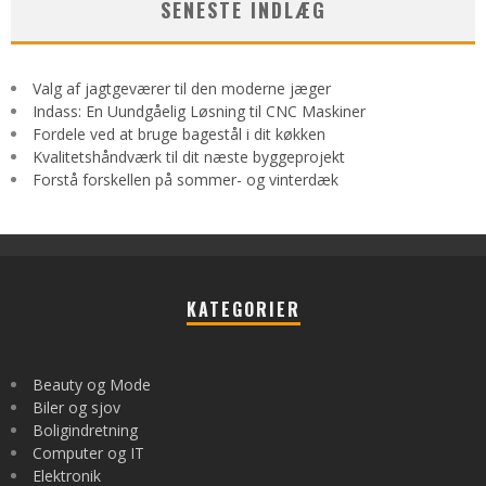
SENESTE INDLÆG
Valg af jagtgeværer til den moderne jæger
Indass: En Uundgåelig Løsning til CNC Maskiner
Fordele ved at bruge bagestål i dit køkken
Kvalitetshåndværk til dit næste byggeprojekt
Forstå forskellen på sommer- og vinterdæk
KATEGORIER
Beauty og Mode
Biler og sjov
Boligindretning
Computer og IT
Elektronik