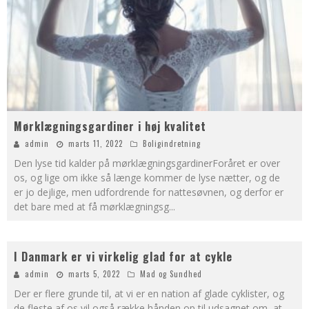
Mørklægningsgardiner i høj kvalitet
admin
marts 11, 2022
Boligindretning
Den lyse tid kalder på mørklægningsgardinerForåret er over
os, og lige om ikke så længe kommer de lyse nætter, og de
er jo dejlige, men udfordrende for nattesøvnen, og derfor er
det bare med at få mørklægningsg
...
I Danmark er vi virkelig glad for at cykle
admin
marts 5, 2022
Mad og Sundhed
Der er flere grunde til, at vi er en nation af glade cyklister, og
de fleste af os vil også række hånden op til udsagnet om, at