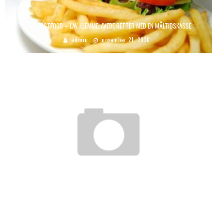
SKIP FASTFOOD – LAV HJEMMELAVEDE RETTER MED EN MÅLTIDSKASSE
admin
november 21, 2020
SÅDAN FUNGERER SOVESOFAER SOM FLEKSIBLE MØBELLØSNINGER I HJEMMET
admin
april 3, 2025