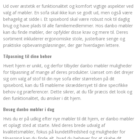
Ud over æstetik er funktionalitet og komfort vigtige aspekter ved
valg af møbler. En sofa skal ikke kun se godt ud, men også være
behagelig at sidde i. Et spisebord skal være robust nok til daglig
brug og have plads til alle familiemedlemmer. Hos danbo møbler
kan du finde møbler, der opfylder disse krav og mere til. Deres
sortiment inkluderer ergonomiske stole, justerbare senge og
praktiske opbevaringsløsninger, der gør hverdagen lettere.
Tilpasning til dine behov
Hvert hjem er unikt, og derfor tilbyder danbo møbler muligheder
for tilpasning af mange af deres produkter. Uanset om det drejer
sig om valg af stof til din nye sofa eller størrelsen på dit
spisebord, kan du få møblerne skræddersyet til dine specifikke
behov og præferencer. Dette sikrer, at du får præcis det look og
den funktionalitet, du ønsker i dit hjem.
Besøg danbo møbler i dag
Hvis du er på udkig efter nye møbler til dit hjem, er danbo møbler
et oplagt sted at starte. Med deres brede udvalg af
kvalitetsmøbler, fokus på kundetilfredshed og muligheder for
tilpasning kan du finde alt, hvad du behøver for at skabe dit