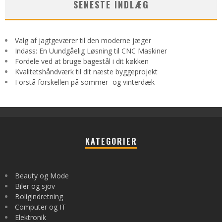
SENESTE INDLÆG
Valg af jagtgeværer til den moderne jæger
Indass: En Uundgåelig Løsning til CNC Maskiner
Fordele ved at bruge bagestål i dit køkken
Kvalitetshåndværk til dit næste byggeprojekt
Forstå forskellen på sommer- og vinterdæk
KATEGORIER
Beauty og Mode
Biler og sjov
Boligindretning
Computer og IT
Elektronik