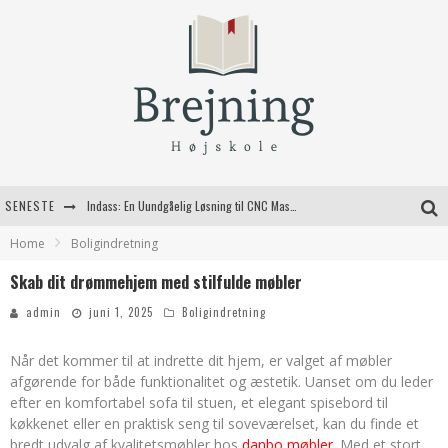
SENESTE
Indass: En Uundgåelig Løsning til CNC Maskiner
Home
Boligindretning
Fordele ved at bruge bagestål i dit køkken
Skab dit drømmehjem med stilfulde møbler
Kvalitetshåndværk til dit næste byggeprojekt
admin
juni 1, 2025
Boligindretning
Valg af jagtgeværer til den moderne jæger
Når det kommer til at indrette dit hjem, er valget af møbler
afgørende for både funktionalitet og æstetik. Uanset om du leder
efter en komfortabel sofa til stuen, et elegant spisebord til
køkkenet eller en praktisk seng til soveværelset, kan du finde et
bredt udvalg af kvalitetsmøbler hos
danbo møbler
. Med et stort