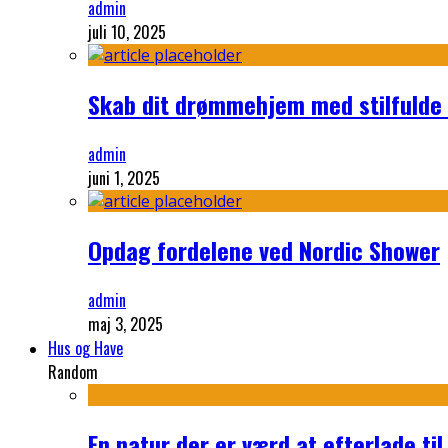
admin
juli 10, 2025
Skab dit drømmehjem med stilfulde
admin
juni 1, 2025
Opdag fordelene ved Nordic Shower
admin
maj 3, 2025
Hus og Have
Random
En natur der er værd at efterlade t