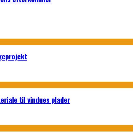
geprojekt
riale til vindues plader