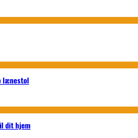
p lænestol
l dit hjem