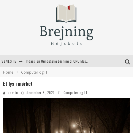
SENESTE
Indass: En Uundgåelig Løsning til CNC Maskiner
Home
Computer og IT
Fordele ved at bruge bagestål i dit køkken
Et lys i mørket
Kvalitetshåndværk til dit næste byggeprojekt
admin
december 8, 2020
Computer og IT
Valg af jagtgeværer til den moderne jæger