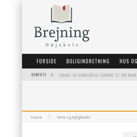
FORSIDE
BOLIGINDRETNING
HUS OG
SENESTE
INDASS: EN UUNDGÅELIG LØSNING TIL CNC MASK
FORDELE VED AT BRUGE BAGESTÅL I DIT KØKKE
KVALITETSHÅNDVÆRK TIL DIT NÆSTE BYGGEPRO
VALG AF JAGTGEVÆRER TIL DEN MODERNE JÆGE
Home
Ferie og lejligheder