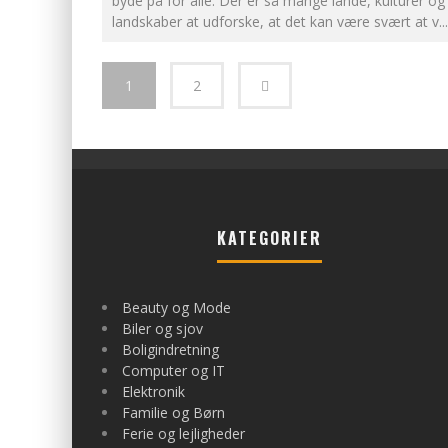
byde på for alle. Der er så mange lande, kulturer og
landskaber at udforske, at det kan være svært at v
...
1
2
KATEGORIER
Beauty og Mode
Biler og sjov
Boligindretning
Computer og IT
Elektronik
Familie og Børn
Ferie og lejligheder