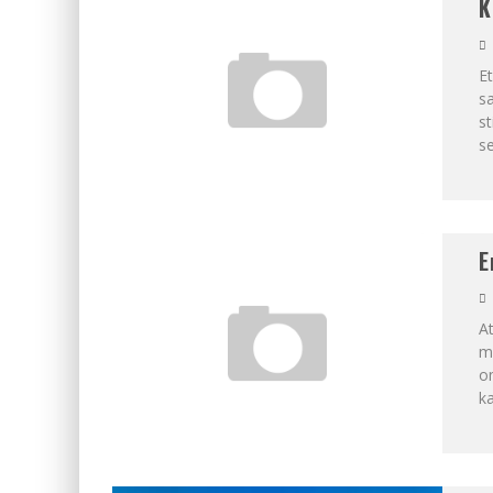
K
Et
s
st
se
E
At
m
om
ka