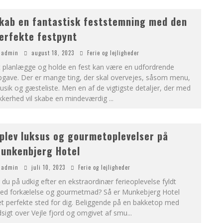
kab en fantastisk feststemning med den
erfekte festpynt
admin
august 18, 2023
Ferie og lejligheder
t planlægge og holde en fest kan være en udfordrende
pgave. Der er mange ting, der skal overvejes, såsom menu,
sik og gæsteliste. Men en af de vigtigste detaljer, der med
ikkerhed vil skabe en mindeværdig
...
plev luksus og gourmetoplevelser på
unkenbjerg Hotel
admin
juli 10, 2023
Ferie og lejligheder
 du på udkig efter en ekstraordinær ferieoplevelse fyldt
ed forkælelse og gourmetmad? Så er Munkebjerg Hotel
t perfekte sted for dig. Beliggende på en bakketop med
sigt over Vejle fjord og omgivet af smu
...