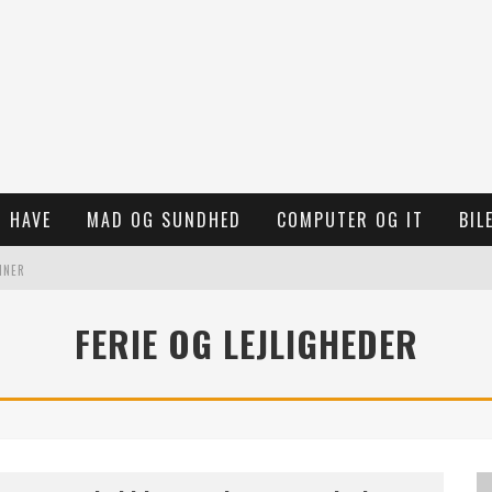
 HAVE
MAD OG SUNDHED
COMPUTER OG IT
BIL
INER
N
FERIE OG LEJLIGHEDER
JEKT
R