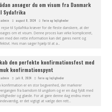
ådan ansøger du om visum fra Danmark
il Sydafrika
admin
august 8, 2024
Ferie og lejligheder
 rejse til Sydafrika kræver for de fleste danskere, at der
nsøges om et visum. Denne proces kan virke kompliceret,
en med den rette information kan det gøres nemt og
fektivt. Hvis man søger hjælp til at a
...
kab den perfekte konfirmationsfest med
muk konfirmationspynt
admin
juli 8, 2024
Ferie og lejligheder
 konfirmation er en stor begivenhed, der markerer
vergangen fra barndom til ungdom og er en dag fyldt med
estligheder og glæde. For at gøre denne dag endnu mere
ndeværdig, er det vigtigt at vælge den rett
...