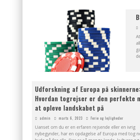
B
A
al
ga
de
Udforskning af Europa på skinnerne
Hvordan togrejser er den perfekte
at opleve landskabet på
admin
marts 6, 2023
Ferie og lejligheder
Uanset om du er en erfaren rejsende eller en ivrig
nybegynder, har en opdagelse af Europa med tog n