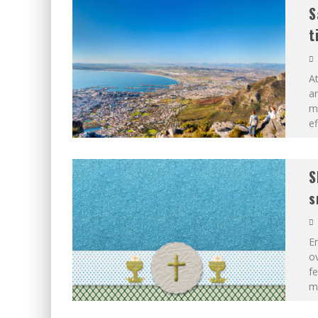
S
t
At
a
m
ef
S
s
En
o
f
mi