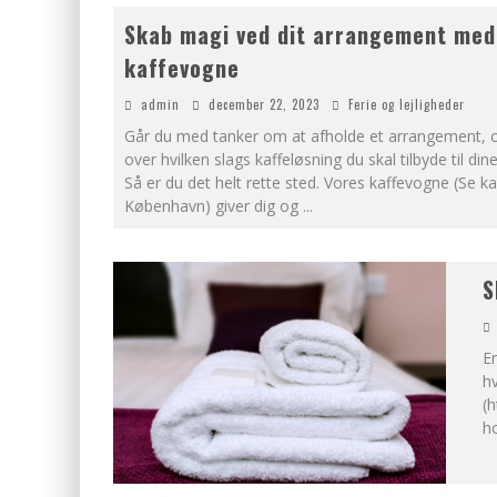
Skab magi ved dit arrangement med
kaffevogne
admin
december 22, 2023
Ferie og lejligheder
Går du med tanker om at afholde et arrangement, 
over hvilken slags kaffeløsning du skal tilbyde til di
Så er du det helt rette sted. Vores kaffevogne (Se ka
København) giver dig og
...
S
Er
hv
(h
ho