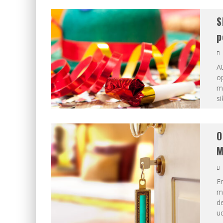
S
p
A
o
mu
s
O
M
Er
m
de
ud