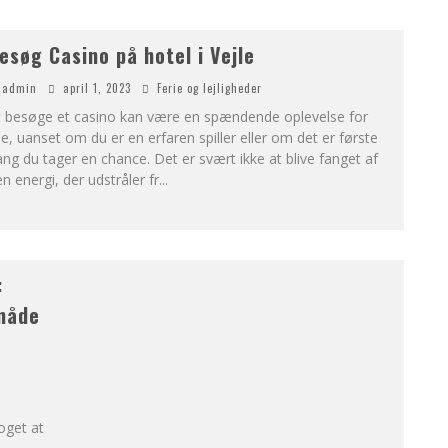
esøg Casino på hotel i Vejle
admin
april 1, 2023
Ferie og lejligheder
t besøge et casino kan være en spændende oplevelse for
le, uanset om du er en erfaren spiller eller om det er første
ng du tager en chance. Det er svært ikke at blive fanget af
n energi, der udstråler fr
...
:
 måde
oget at