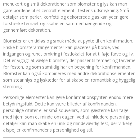
menukort og små dekorationer som blomster og lys kan man
gøre bordene til et centralt element i festens udsmykning. Små
detaljer som perler, konfetti og dekorerede glas kan yderligere
forstærke temaet og skabe en sammenhængende og
gennemført dekoration.
Blomster er en tidløs og smuk måde at pynte til en konfirmation.
Friske blomsterarrangementer kan placeres på borde, ved
indgangen og rundt omkring i festlokalet for at tilføje farve og liv.
Det er vigtigt at vælge blomster, der passer til temaet og farverne
for festen, og som samtidig har en betydning for konfirmanden.
Blomster kan også kombineres med andre dekorationselementer
som stearinlys og lyskæder for at skabe en romantisk og hyggelig
stemning.
Personlige elementer kan gøre konfirmationspynten endnu mere
betydningsfuld. Dette kan være billeder af konfirmanden,
personlige citater eller små souvenirs, som gæsterne kan tage
med hjem som et minde om dagen. Ved at inkludere personlige
detaljer kan man skabe en unik og mindeværdig fest, der virkelig
afspejler konfirmandens personlighed og stil.