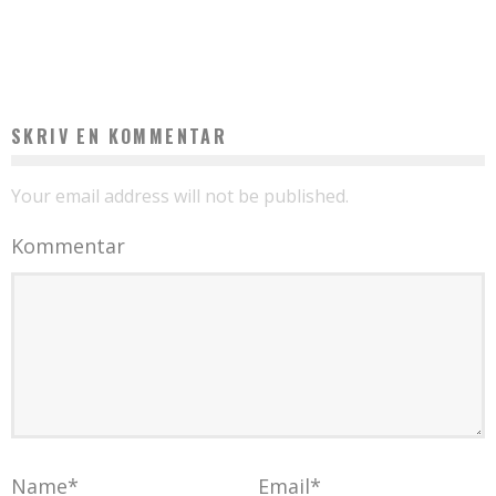
EN GUIDE TIL AT ANSØGE OM ET VISUM
admin
oktober 15, 2024
SKRIV EN KOMMENTAR
Your email address will not be published.
Kommentar
Name
*
Email
*