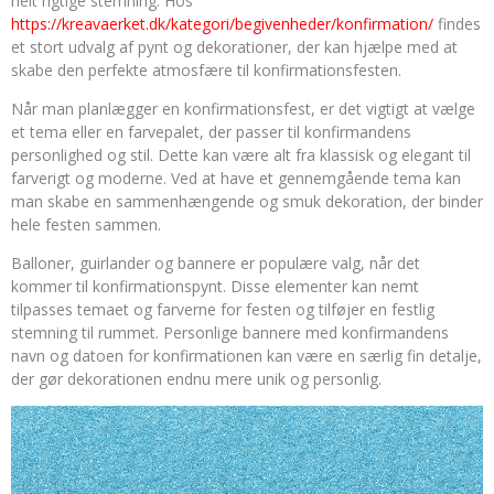
helt rigtige stemning. Hos
https://kreavaerket.dk/kategori/begivenheder/konfirmation/
findes
et stort udvalg af pynt og dekorationer, der kan hjælpe med at
skabe den perfekte atmosfære til konfirmationsfesten.
Når man planlægger en konfirmationsfest, er det vigtigt at vælge
et tema eller en farvepalet, der passer til konfirmandens
personlighed og stil. Dette kan være alt fra klassisk og elegant til
farverigt og moderne. Ved at have et gennemgående tema kan
man skabe en sammenhængende og smuk dekoration, der binder
hele festen sammen.
Balloner, guirlander og bannere er populære valg, når det
kommer til konfirmationspynt. Disse elementer kan nemt
tilpasses temaet og farverne for festen og tilføjer en festlig
stemning til rummet. Personlige bannere med konfirmandens
navn og datoen for konfirmationen kan være en særlig fin detalje,
der gør dekorationen endnu mere unik og personlig.