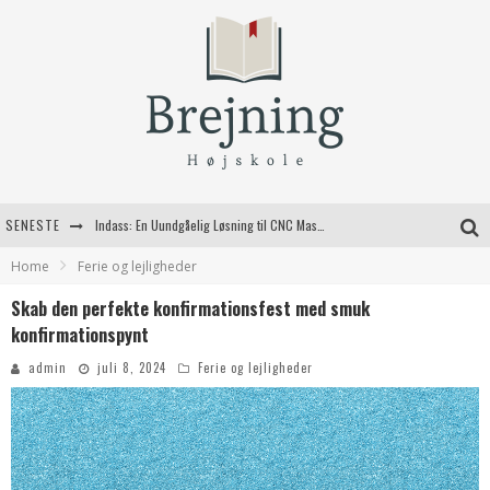
SENESTE
Indass: En Uundgåelig Løsning til CNC Maskiner
Home
Ferie og lejligheder
Fordele ved at bruge bagestål i dit køkken
Skab den perfekte konfirmationsfest med smuk
Kvalitetshåndværk til dit næste byggeprojekt
konfirmationspynt
Valg af jagtgeværer til den moderne jæger
admin
juli 8, 2024
Ferie og lejligheder