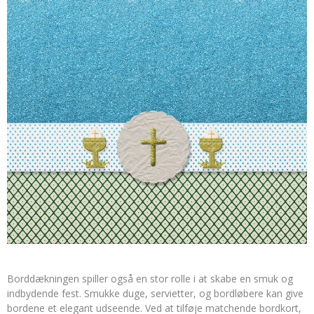
Borddækningen spiller også en stor rolle i at skabe en smuk og
indbydende fest. Smukke duge, servietter, og bordløbere kan give
bordene et elegant udseende. Ved at tilføje matchende bordkort,