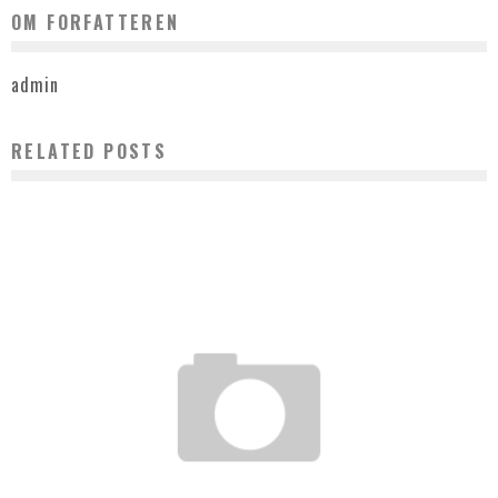
OM FORFATTEREN
admin
RELATED POSTS
WEEKENDOPHOLD PÅ CASINO MUNKEBJERG
admin
februar 12, 2022