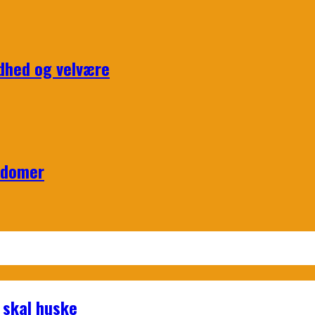
ndhed og velvære
ndomer
 skal huske