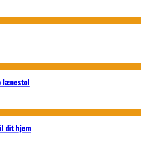
p lænestol
l dit hjem