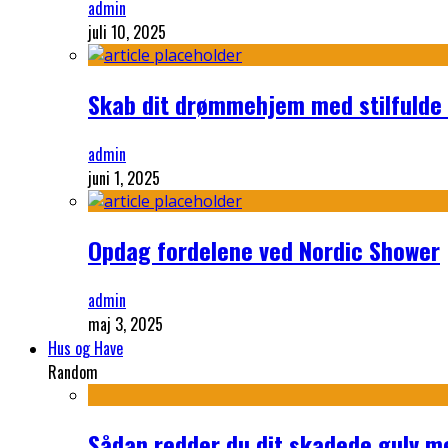
admin
juli 10, 2025
Skab dit drømmehjem med stilfulde
admin
juni 1, 2025
Opdag fordelene ved Nordic Shower
admin
maj 3, 2025
Hus og Have
Random
Sådan redder du dit skadede gulv m