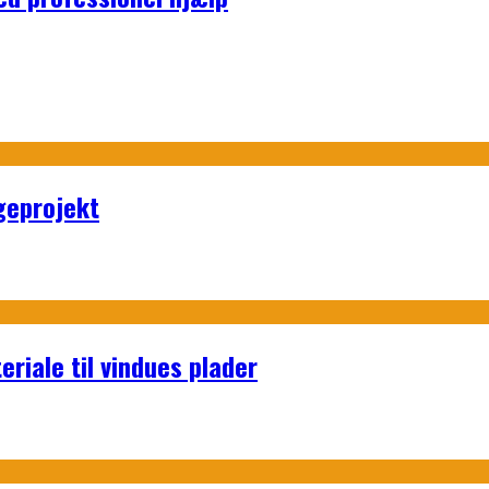
geprojekt
riale til vindues plader