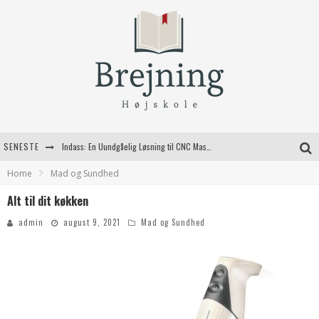
SENESTE
Indass: En Uundgåelig Løsning til CNC Maskiner
Home
Mad og Sundhed
Fordele ved at bruge bagestål i dit køkken
Alt til dit køkken
Kvalitetshåndværk til dit næste byggeprojekt
admin
august 9, 2021
Mad og Sundhed
Valg af jagtgeværer til den moderne jæger