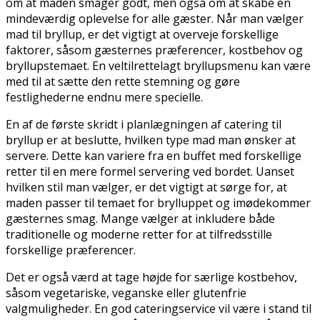
om at maden smager godt, men også om at skabe en
mindeværdig oplevelse for alle gæster. Når man vælger
mad til bryllup, er det vigtigt at overveje forskellige
faktorer, såsom gæsternes præferencer, kostbehov og
bryllupstemaet. En veltilrettelagt bryllupsmenu kan være
med til at sætte den rette stemning og gøre
festlighederne endnu mere specielle.
En af de første skridt i planlægningen af catering til
bryllup er at beslutte, hvilken type mad man ønsker at
servere. Dette kan variere fra en buffet med forskellige
retter til en mere formel servering ved bordet. Uanset
hvilken stil man vælger, er det vigtigt at sørge for, at
maden passer til temaet for brylluppet og imødekommer
gæsternes smag. Mange vælger at inkludere både
traditionelle og moderne retter for at tilfredsstille
forskellige præferencer.
Det er også værd at tage højde for særlige kostbehov,
såsom vegetariske, veganske eller glutenfrie
valgmuligheder. En god cateringservice vil være i stand til