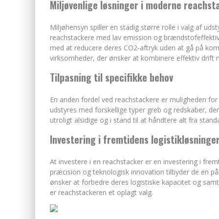
Miljøvenlige løsninger i moderne reachst
Miljøhensyn spiller en stadig større rolle i valg af uds
reachstackere med lav emission og brændstofeffektiv
med at reducere deres CO2-aftryk uden at gå på komp
virksomheder, der ønsker at kombinere effektiv drif
Tilpasning til specifikke behov
En anden fordel ved reachstackere er muligheden for 
udstyres med forskellige typer greb og redskaber, der
utroligt alsidige og i stand til at håndtere alt fra stan
Investering i fremtidens logistikløsninge
At investere i en reachstacker er en investering i fre
præcision og teknologisk innovation tilbyder de en påli
ønsker at forbedre deres logistiske kapacitet og samti
er reachstackeren et oplagt valg.