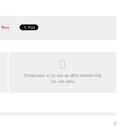
Stangtennis er en sjov og aktiv udendørsleg
for alle aldre