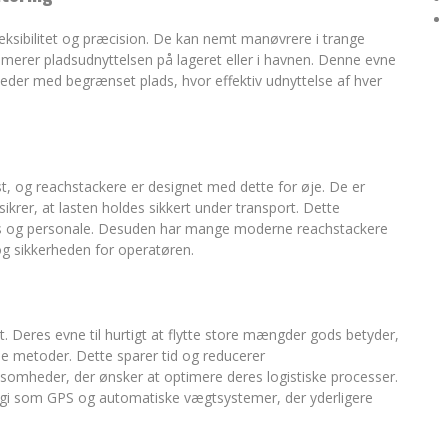
leksibilitet og præcision. De kan nemt manøvrere i trange
simerer pladsudnyttelsen på lageret eller i havnen. Denne evne
 steder med begrænset plads, hvor effektiv udnyttelse af hver
st, og reachstackere er designet med dette for øje. De er
ikrer, at lasten holdes sikkert under transport. Dette
ods og personale. Desuden har mange moderne reachstackere
g sikkerheden for operatøren.
t. Deres evne til hurtigt at flytte store mængder gods betyder,
le metoder. Dette sparer tid og reducerer
irksomheder, der ønsker at optimere deres logistiske processer.
gi som GPS og automatiske vægtsystemer, der yderligere