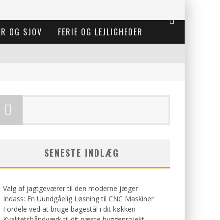
ER OG SJOV
FERIE OG LEJLIGHEDER
SENESTE INDLÆG
Valg af jagtgeværer til den moderne jæger
Indass: En Uundgåelig Løsning til CNC Maskiner
Fordele ved at bruge bagestål i dit køkken
Kvalitetshåndværk til dit næste byggeprojekt