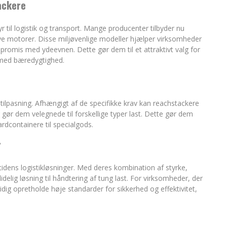
ackere
tyr til logistik og transport. Mange producenter tilbyder nu
e motorer. Disse miljøvenlige modeller hjælper virksomheder
romis med ydeevnen. Dette gør dem til et attraktivt valg for
t med bæredygtighed.
tilpasning. Afhængigt af de specifikke krav kan reachstackere
 gør dem velegnede til forskellige typer last. Dette gør dem
dardcontainere til specialgods.
r
mtidens logistikløsninger. Med deres kombination af styrke,
delig løsning til håndtering af tung last. For virksomheder, der
dig opretholde høje standarder for sikkerhed og effektivitet,