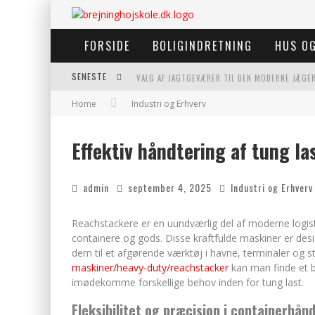
FORSIDE
BOLIGINDRETNING
HUS OG
SENESTE
VALG AF JAGTGEVÆRER TIL DEN MODERNE JÆGE
Home
Industri og Erhverv
INDASS: EN UUNDGÅELIG LØSNING TIL CNC MASK
FORDELE VED AT BRUGE BAGESTÅL I DIT KØKKE
Effektiv håndtering af tung l
KVALITETSHÅNDVÆRK TIL DIT NÆSTE BYGGEPRO
admin
september 4, 2025
Industri og Erhverv
Reachstackere er en uundværlig del af moderne logisti
containere og gods. Disse kraftfulde maskiner er designe
dem til et afgørende værktøj i havne, terminaler og st
maskiner/heavy-duty/reachstacker
kan man finde et br
imødekomme forskellige behov inden for tung last.
Fleksibilitet og præcision i containerhån