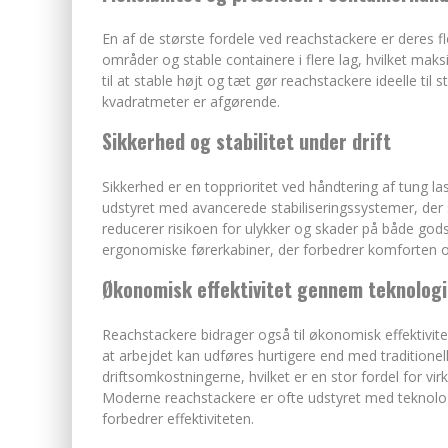
En af de største fordele ved reachstackere er deres f
områder og stable containere i flere lag, hvilket mak
til at stable højt og tæt gør reachstackere ideelle til
kvadratmeter er afgørende.
Sikkerhed og stabilitet under drift
Sikkerhed er en topprioritet ved håndtering af tung la
udstyret med avancerede stabiliseringssystemer, der s
reducerer risikoen for ulykker og skader på både g
ergonomiske førerkabiner, der forbedrer komforten o
Økonomisk effektivitet gennem teknologi
Reachstackere bidrager også til økonomisk effektivite
at arbejdet kan udføres hurtigere end med traditionel
driftsomkostningerne, hvilket er en stor fordel for v
Moderne reachstackere er ofte udstyret med teknolo
forbedrer effektiviteten.