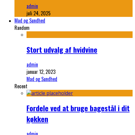
admin
juli 24, 2025
Mad og Sundhed
Random
Stort udvalg af hvidvine
admin
januar 12, 2023
Mad og Sundhed
Recent
Fordele ved at bruge bagestål i dit
køkken
admin