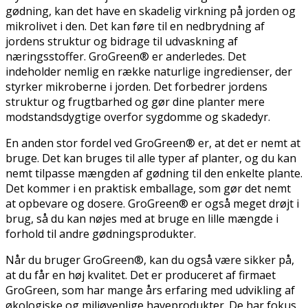
gødning, kan det have en skadelig virkning på jorden og
mikrolivet i den. Det kan føre til en nedbrydning af
jordens struktur og bidrage til udvaskning af
næringsstoffer. GroGreen® er anderledes. Det
indeholder nemlig en række naturlige ingredienser, der
styrker mikroberne i jorden. Det forbedrer jordens
struktur og frugtbarhed og gør dine planter mere
modstandsdygtige overfor sygdomme og skadedyr.
En anden stor fordel ved GroGreen® er, at det er nemt at
bruge. Det kan bruges til alle typer af planter, og du kan
nemt tilpasse mængden af gødning til den enkelte plante.
Det kommer i en praktisk emballage, som gør det nemt
at opbevare og dosere. GroGreen® er også meget drøjt i
brug, så du kan nøjes med at bruge en lille mængde i
forhold til andre gødningsprodukter.
Når du bruger GroGreen®, kan du også være sikker på,
at du får en høj kvalitet. Det er produceret af firmaet
GroGreen, som har mange års erfaring med udvikling af
økologiske og miljøvenlige haveprodukter. De har fokus