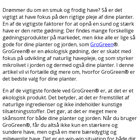
Drømmer du om en smuk og frodig have? Så er det
vigtigt at have fokus på den rigtige pleje af dine planter.
En af de vigtigste faktorer for at opnå en sund og stærk
have er den rette gødning. Der findes mange forskellige
gødningsprodukter på markedet, men ikke alle er lige så
gode for dine planter og jorden, som
GroGreen
®.
GroGreen® er en økologisk gødning, der er skabt med
fokus på udvikling af naturlig havepleje, og som styrker
mikrolivet i jorden og dermed også dine planter. I denne
artikel vil vi fortælle dig mere om, hvorfor GroGreen® er
det bedste valg for dine planter.
En af de vigtigste fordele ved GroGreen® er, at det er et
økologisk produkt. Det betyder, at det er fremstillet af
naturlige ingredienser og ikke indeholder kunstige
tilsætningsstoffer. Det gør, at det er meget mere
skånsomt for både dine planter og jorden. Når du bruger
GroGreen®, får du altså ikke kun en stærkere og
sundere have, men også en mere bæredygtig og
miljøvenlig have. Det er en win-win situation for både dig