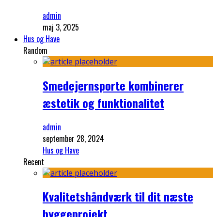
admin
maj 3, 2025
Hus og Have
Random
Smedejernsporte kombinerer
æstetik og funktionalitet
admin
september 28, 2024
Hus og Have
Recent
Kvalitetshåndværk til dit næste
byggeprojekt