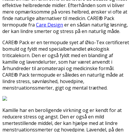
effektive helbredende midler. Efterhånden som vi bliver
mere opmærksomme på vores helbred, ønsker vi ofte at
finde naturlige alternativer til medicin. CARE® Pack
termopude fra
Care Design
er en sådan naturlig løsning,
der kan lindre smerter og stress på en naturlig måde.
CARE® Pack er en termopude syet af Øko-Tex certificeret
bomuld og fyldt med specialbehandlet økologisk
triticalekorn. Den er også fyldt med en blanding af
kamille og lavendelurter, som har været anvendt i
århundreder til aromaterapi og medicinske formål.
CARE® Pack termopude er således en naturlig måde at
lindre stress, søvnløshed, hovedpine,
menstruationssmerter, gigt og mental træthed.
Kamille har en beroligende virkning og er kendt for at
reducere stress og angst. Den er også en mild
smertestillende middel, der kan hjælpe med at lindre
menstruationssmerter og hovedpine. Lavendel, på den