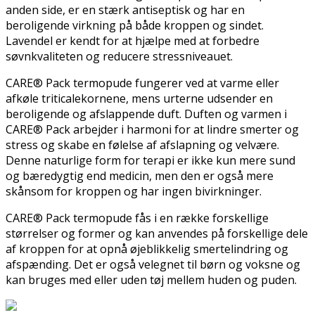
anden side, er en stærk antiseptisk og har en
beroligende virkning på både kroppen og sindet.
Lavendel er kendt for at hjælpe med at forbedre
søvnkvaliteten og reducere stressniveauet.
CARE® Pack termopude fungerer ved at varme eller
afkøle triticalekornene, mens urterne udsender en
beroligende og afslappende duft. Duften og varmen i
CARE® Pack arbejder i harmoni for at lindre smerter og
stress og skabe en følelse af afslapning og velvære.
Denne naturlige form for terapi er ikke kun mere sund
og bæredygtig end medicin, men den er også mere
skånsom for kroppen og har ingen bivirkninger.
CARE® Pack termopude fås i en række forskellige
størrelser og former og kan anvendes på forskellige dele
af kroppen for at opnå øjeblikkelig smertelindring og
afspænding. Det er også velegnet til børn og voksne og
kan bruges med eller uden tøj mellem huden og puden.