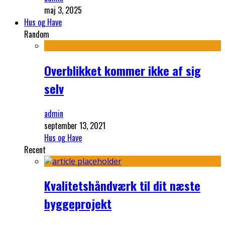
maj 3, 2025
Hus og Have
Random
Overblikket kommer ikke af sig
selv
admin
september 13, 2021
Hus og Have
Recent
Kvalitetshåndværk til dit næste
byggeprojekt