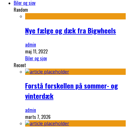
Biler og sjov
Random
Nye fælge og dæk fra Bigwheels
admin
maj 11, 2022
Biler og sjov
Recent
Forstå forskellen på sommer- og
vinterdæk
admin
marts 7, 2026