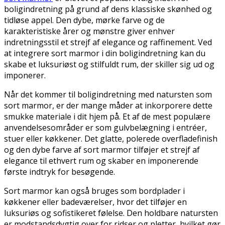
boligindretning på grund af dens klassiske skønhed og
tidløse appel. Den dybe, mørke farve og de
karakteristiske årer og mønstre giver enhver
indretningsstil et strejf af elegance og raffinement. Ved
at integrere sort marmor i din boligindretning kan du
skabe et luksuriøst og stilfuldt rum, der skiller sig ud og
imponerer.
Når det kommer til boligindretning med natursten som
sort marmor, er der mange måder at inkorporere dette
smukke materiale i dit hjem på. Et af de mest populære
anvendelsesområder er som gulvbelægning i entréer,
stuer eller køkkener. Det glatte, polerede overfladefinish
og den dybe farve af sort marmor tilføjer et strejf af
elegance til ethvert rum og skaber en imponerende
første indtryk for besøgende.
Sort marmor kan også bruges som bordplader i
køkkener eller badeværelser, hvor det tilføjer en
luksuriøs og sofistikeret følelse. Den holdbare natursten
er modstandsdygtig over for ridser og pletter, hvilket gør