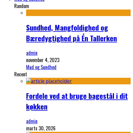
Random
Sundhed, Mangfoldighed og
Bæredygtighed på Én Tallerken
admin
november 4, 2023
Mad og Sundhed
Recent
Fordele ved at bruge bagestål i dit
køkken
admin
marts 30, 2026