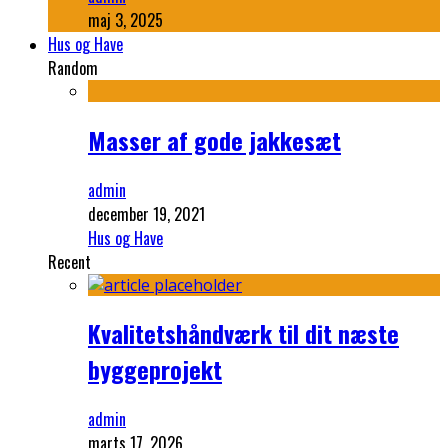
maj 3, 2025
Hus og Have
Random
Masser af gode jakkesæt
admin
december 19, 2021
Hus og Have
Recent
Kvalitetshåndværk til dit næste
byggeprojekt
admin
marts 17, 2026