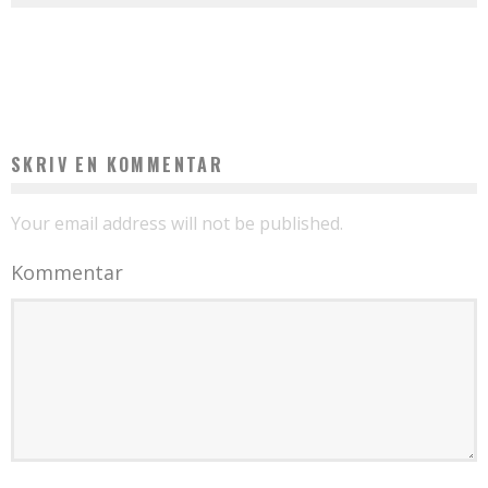
admin
december 7, 2020
HØJ ELLER LAV RYG
admin
januar 1, 2022
SKRIV EN KOMMENTAR
Your email address will not be published.
Kommentar