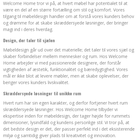
Welcome Home tror vi på, at hvert møbel har potentialet til at
være en del af en større fortælling om stil og komfort. Vores
tilgang til møbeldesign handler om at forstå vores kunders behov
og drømme for at skabe skræddersyede løsninger, der bringer
magi ind i deres hverdag.
Design, der taler til sjælen
Møbeldesign går ud over det materielle; det taler til vores sjæl og
skaber forbindelser mellem mennesker og rum. Hos Welcome
Home arbejder vi med passionerede designere, der forstår
vigtigheden af æstetik, funktionalitet og bæredygtighed. Vores
mål er ikke blot at levere møbler, men at skabe oplevelser, der
beriger vores kunders livskvalitet.
Skræddersyede løsninger til unikke rum
Hvert rum har sin egen karakter, og derfor fortjener hvert rum
skræddersyede løsninger. Hos Welcome Home tilbyder vi
ekspertise inden for møbeldesign, der tager højde for rummets
dimensioner, lysindfald og kundens personlige stil. Vi tror på, at
det bedste design er det, der passer perfekt ind i det eksisterende
miljø og samtidig giver plads til kreativitet og innovation.