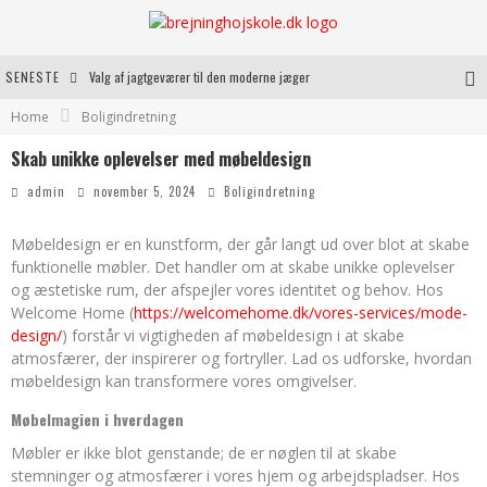
SENESTE
Valg af jagtgeværer til den moderne jæger
Home
Boligindretning
Indass: En Uundgåelig Løsning til CNC Maskiner
Skab unikke oplevelser med møbeldesign
Fordele ved at bruge bagestål i dit køkken
admin
november 5, 2024
Boligindretning
Kvalitetshåndværk til dit næste byggeprojekt
Møbeldesign er en kunstform, der går langt ud over blot at skabe
funktionelle møbler. Det handler om at skabe unikke oplevelser
og æstetiske rum, der afspejler vores identitet og behov. Hos
Welcome Home (
https://welcomehome.dk/vores-services/mode-
design/
) forstår vi vigtigheden af møbeldesign i at skabe
atmosfærer, der inspirerer og fortryller. Lad os udforske, hvordan
møbeldesign kan transformere vores omgivelser.
Møbelmagien i hverdagen
Møbler er ikke blot genstande; de er nøglen til at skabe
stemninger og atmosfærer i vores hjem og arbejdspladser. Hos