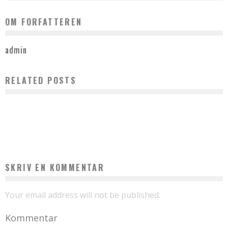
OM FORFATTEREN
admin
RELATED POSTS
HER ER DE BEDSTE FACILITETER TIL KONFERENCE
admin
december 25, 2021
HVAD DU SKAL VIDE OM STILLADSUDLEJNING
admin
juli 29, 2024
SKRIV EN KOMMENTAR
Your email address will not be published.
Kommentar