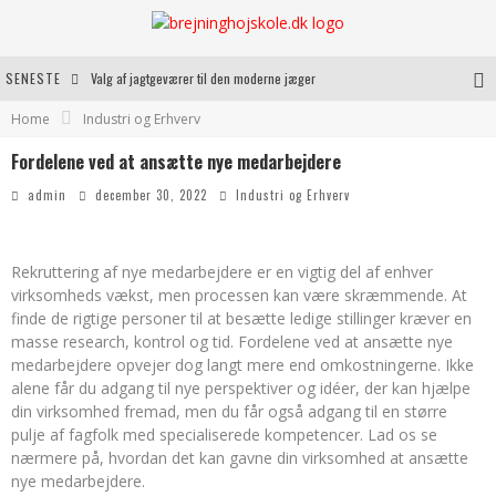
SENESTE
Valg af jagtgeværer til den moderne jæger
Home
Industri og Erhverv
Indass: En Uundgåelig Løsning til CNC Maskiner
Fordelene ved at ansætte nye medarbejdere
Fordele ved at bruge bagestål i dit køkken
admin
december 30, 2022
Industri og Erhverv
Kvalitetshåndværk til dit næste byggeprojekt
Rekruttering af nye medarbejdere er en vigtig del af enhver
virksomheds vækst, men processen kan være skræmmende. At
finde de rigtige personer til at besætte ledige stillinger kræver en
masse research, kontrol og tid. Fordelene ved at ansætte nye
medarbejdere opvejer dog langt mere end omkostningerne. Ikke
alene får du adgang til nye perspektiver og idéer, der kan hjælpe
din virksomhed fremad, men du får også adgang til en større
pulje af fagfolk med specialiserede kompetencer. Lad os se
nærmere på, hvordan det kan gavne din virksomhed at ansætte
nye medarbejdere.