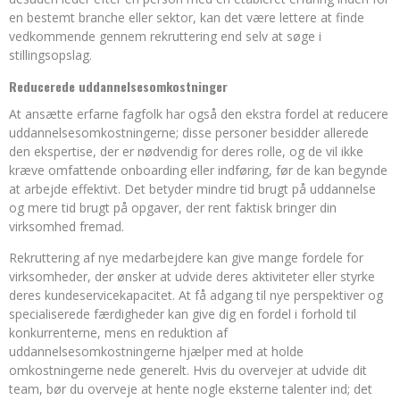
en bestemt branche eller sektor, kan det være lettere at finde
vedkommende gennem rekruttering end selv at søge i
stillingsopslag.
Reducerede uddannelsesomkostninger
At ansætte erfarne fagfolk har også den ekstra fordel at reducere
uddannelsesomkostningerne; disse personer besidder allerede
den ekspertise, der er nødvendig for deres rolle, og de vil ikke
kræve omfattende onboarding eller indføring, før de kan begynde
at arbejde effektivt. Det betyder mindre tid brugt på uddannelse
og mere tid brugt på opgaver, der rent faktisk bringer din
virksomhed fremad.
Rekruttering af nye medarbejdere kan give mange fordele for
virksomheder, der ønsker at udvide deres aktiviteter eller styrke
deres kundeservicekapacitet. At få adgang til nye perspektiver og
specialiserede færdigheder kan give dig en fordel i forhold til
konkurrenterne, mens en reduktion af
uddannelsesomkostningerne hjælper med at holde
omkostningerne nede generelt. Hvis du overvejer at udvide dit
team, bør du overveje at hente nogle eksterne talenter ind; det