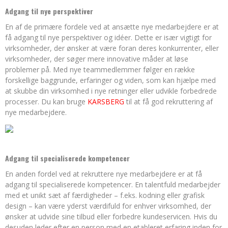
Adgang til nye perspektiver
En af de primære fordele ved at ansætte nye medarbejdere er at
få adgang til nye perspektiver og idéer. Dette er især vigtigt for
virksomheder, der ønsker at være foran deres konkurrenter, eller
virksomheder, der søger mere innovative måder at løse
problemer på. Med nye teammedlemmer følger en række
forskellige baggrunde, erfaringer og viden, som kan hjælpe med
at skubbe din virksomhed i nye retninger eller udvikle forbedrede
processer. Du kan bruge
KARSBERG
til at få god rekruttering af
nye medarbejdere.
Adgang til specialiserede kompetencer
En anden fordel ved at rekruttere nye medarbejdere er at få
adgang til specialiserede kompetencer. En talentfuld medarbejder
med et unikt sæt af færdigheder – f.eks. kodning eller grafisk
design – kan være yderst værdifuld for enhver virksomhed, der
ønsker at udvide sine tilbud eller forbedre kundeservicen. Hvis du
desuden leder efter en person med en etableret erfaring inden for