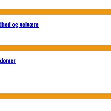
ndhed og velvære
ndomer