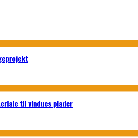
geprojekt
riale til vindues plader