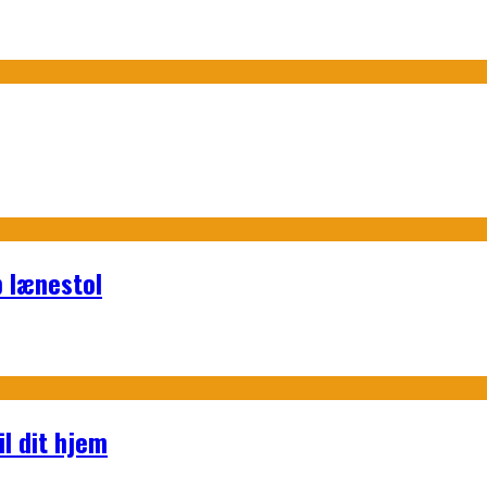
p lænestol
l dit hjem