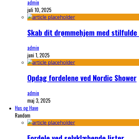
admin
juli 10, 2025
Skab dit drømmehjem med stilfulde
admin
juni 1, 2025
Opdag fordelene ved Nordic Shower
admin
maj 3, 2025
Hus og Have
Random
Fordele ved selvklæbende lister