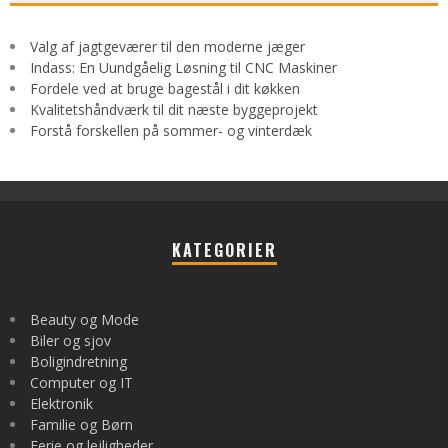
Valg af jagtgeværer til den moderne jæger
Indass: En Uundgåelig Løsning til CNC Maskiner
Fordele ved at bruge bagestål i dit køkken
Kvalitetshåndværk til dit næste byggeprojekt
Forstå forskellen på sommer- og vinterdæk
KATEGORIER
Beauty og Mode
Biler og sjov
Boligindretning
Computer og IT
Elektronik
Familie og Børn
Ferie og lejligheder