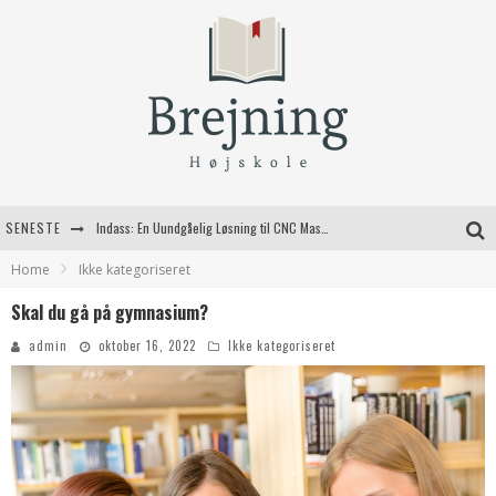
SENESTE
Indass: En Uundgåelig Løsning til CNC Maskiner
Home
Ikke kategoriseret
Fordele ved at bruge bagestål i dit køkken
Skal du gå på gymnasium?
Kvalitetshåndværk til dit næste byggeprojekt
admin
oktober 16, 2022
Ikke kategoriseret
Valg af jagtgeværer til den moderne jæger