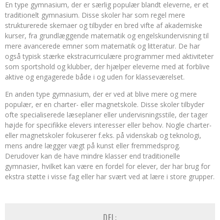
En type gymnasium, der er særlig populær blandt eleverne, er et
traditionelt gymnasium. Disse skoler har som regel mere
strukturerede skemaer og tilbyder en bred vifte af akademiske
kurser, fra grundlæggende matematik og engelskundervisning til
mere avancerede emner som matematik og litteratur. De har
også typisk stærke ekstracurriculære programmer med aktiviteter
som sportshold og klubber, der hjælper eleverne med at forblive
aktive og engagerede både i og uden for klasseværelset.
En anden type gymnasium, der er ved at blive mere og mere
populær, er en charter- eller magnetskole. Disse skoler tilbyder
ofte specialiserede læseplaner eller undervisningsstile, der tager
højde for specifikke elevers interesser eller behov. Nogle charter-
eller magnetskoler fokuserer f.eks. på videnskab og teknologi,
mens andre lægger vægt på kunst eller fremmedsprog.
Derudover kan de have mindre klasser end traditionelle
gymnasier, hvilket kan være en fordel for elever, der har brug for
ekstra støtte i visse fag eller har svært ved at lære i store grupper.
DEL: