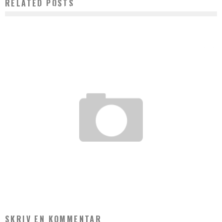
RELATED POSTS
EN VEJ TIL BEDRE FORSTÅELSE AF SEKSUALITET OG RELATIONER
admin
november 14, 2024
SUPER GODT RESTLAGER MED ALT TIL HUSET
admin
september 18, 2023
SKRIV EN KOMMENTAR